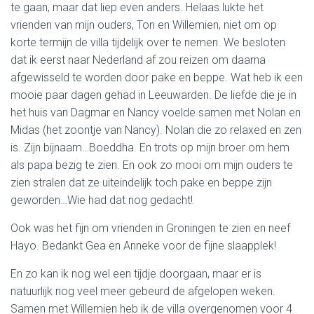
te gaan, maar dat liep even anders. Helaas lukte het
vrienden van mijn ouders, Ton en Willemien, niet om op
korte termijn de villa tijdelijk over te nemen. We besloten
dat ik eerst naar Nederland af zou reizen om daarna
afgewisseld te worden door pake en beppe. Wat heb ik een
mooie paar dagen gehad in Leeuwarden. De liefde die je in
het huis van Dagmar en Nancy voelde samen met Nolan en
Midas (het zoontje van Nancy). Nolan die zo relaxed en zen
is. Zijn bijnaam…Boeddha. En trots op mijn broer om hem
als papa bezig te zien. En ook zo mooi om mijn ouders te
zien stralen dat ze uiteindelijk toch pake en beppe zijn
geworden…Wie had dat nog gedacht!
Ook was het fijn om vrienden in Groningen te zien en neef
Hayo. Bedankt Gea en Anneke voor de fijne slaapplek!
En zo kan ik nog wel een tijdje doorgaan, maar er is
natuurlijk nog veel meer gebeurd de afgelopen weken.
Samen met Willemien heb ik de villa overgenomen voor 4