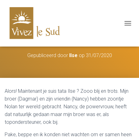
N
A
V
Bienvenue Nolan Riv!
I
G
Gepubliceerd door
Ilse
op
31/07/2020
A
T
I
E
W
I
Alors! Maintenant je suis tata Ilse ? Zooo blij en trots. Mijn
S
broer (Dagmar) en zijn vriendin (Nancy) hebben zoontje
S
E
Nolan ter wereld gebracht. Nancy, de powervrouw, heeft
L
dat natuurlijk gedaan maar mijn broer was er, als
E
topondersteuner, ook bij.
N
Pake, beppe en ik konden niet wachten om er samen heen