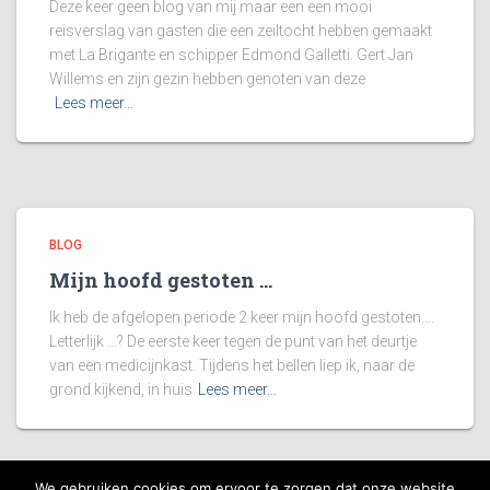
Deze keer geen blog van mij maar een een mooi
reisverslag van gasten die een zeiltocht hebben gemaakt
met La Brigante en schipper Edmond Galletti. Gert Jan
Willems en zijn gezin hebben genoten van deze
Lees meer…
BLOG
Mijn hoofd gestoten …
Ik heb de afgelopen periode 2 keer mijn hoofd gestoten….
Letterlijk …? De eerste keer tegen de punt van het deurtje
van een medicijnkast. Tijdens het bellen liep ik, naar de
grond kijkend, in huis
Lees meer…
We gebruiken cookies om ervoor te zorgen dat onze website