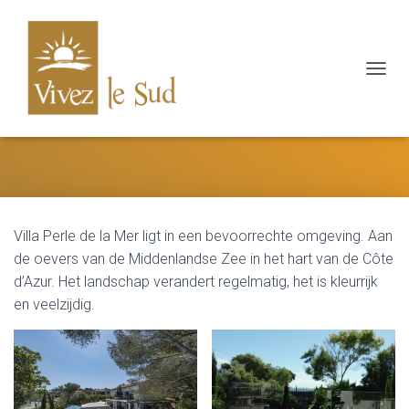
N
A
V
Villa Perle De La Mer
I
G
A
T
I
E
Villa Perle de la Mer ligt in een bevoorrechte omgeving. Aan
W
I
de oevers van de Middenlandse Zee in het hart van de Côte
S
d’Azur. Het landschap verandert regelmatig, het is kleurrijk
S
en veelzijdig.
E
L
E
N