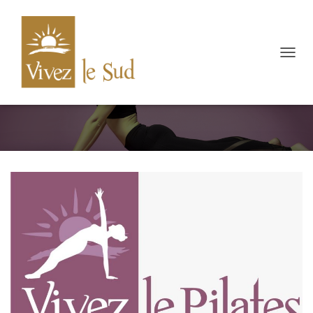
N
A
V
Vivez le Pilates
I
G
A
T
I
E
W
I
S
S
E
L
E
N