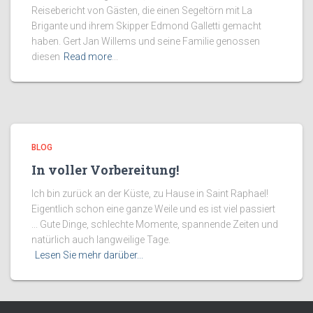
Reisebericht von Gästen, die einen Segeltörn mit La
Brigante und ihrem Skipper Edmond Galletti gemacht
haben. Gert Jan Willems und seine Familie genossen
diesen
Read more
...
BLOG
In voller Vorbereitung!
Ich bin zurück an der Küste, zu Hause in Saint Raphael!
Eigentlich schon eine ganze Weile und es ist viel passiert
... Gute Dinge, schlechte Momente, spannende Zeiten und
natürlich auch langweilige Tage.
Lesen Sie mehr darüber...