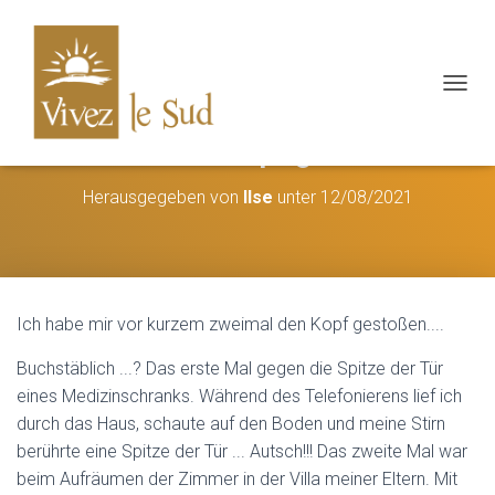
N
A
V
Habe mir den Kopf gestoßen ...
I
G
Herausgegeben von
Ilse
unter
12/08/2021
A
T
I
O
N
Ä
Ich habe mir vor kurzem zweimal den Kopf gestoßen....
N
D
Buchstäblich ...? Das erste Mal gegen die Spitze der Tür
E
R
eines Medizinschranks. Während des Telefonierens lief ich
N
durch das Haus, schaute auf den Boden und meine Stirn
berührte eine Spitze der Tür ... Autsch!!! Das zweite Mal war
beim Aufräumen der Zimmer in der Villa meiner Eltern. Mit